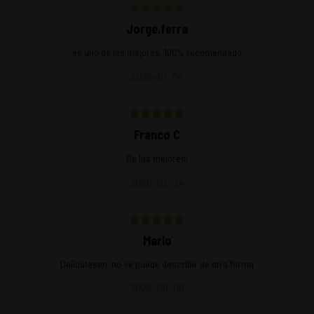
Jorge.ferra
es uno de los mejores, 100% recomendado
2025-01-04
Franco C
De los mejores!
2025-02-24
Mario
Delicatesen, no se puede describir de otra forma
2025-06-09