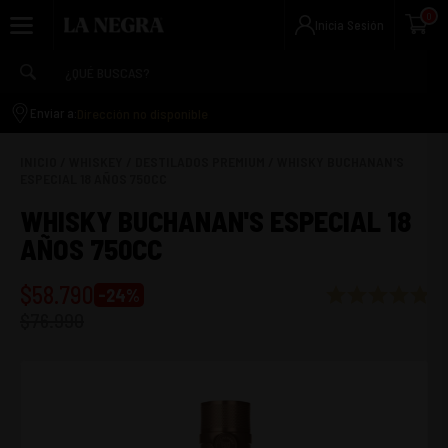
0
Inicia Sesión
Dirección no disponible
Enviar a:
INICIO
/
WHISKEY
/
DESTILADOS PREMIUM
/
WHISKY BUCHANAN'S
ESPECIAL 18 AÑOS 750CC
WHISKY BUCHANAN'S ESPECIAL 18
AÑOS 750CC
$
58.790
-
24
%
$
76.990