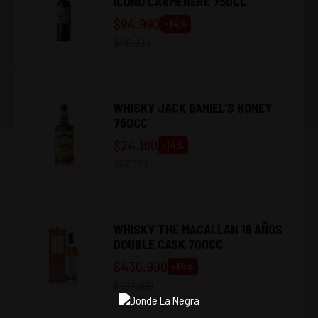
ICONO CARMENERE 750CC
$
94.990
-
14
%
$
110.990
WHISKY JACK DANIEL'S HONEY
750CC
$
24.190
-
14
%
$
27.990
WHISKY THE MACALLAN 18 AÑOS
DOUBLE CASK 700CC
$
430.990
-
14
%
$
499.990