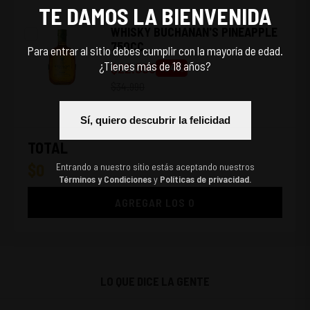
TE DAMOS LA BIENVENIDA
WHISKY BUCHANAN'S PINEAPPLE
750CC
Para entrar al sitio debes cumplir con la mayoría de edad.
¿Tienes más de 18 años?
$
22.990
-
34
%
$
34.990
Sí, quiero descubrir la felicidad
TOTAL
$
0
Entrando a nuestro sitio estás aceptando nuestros
Términos y Condiciones
y
Políticas de privacidad.
AGREGAR LOS
0
LO QUE DICE LA GENTE