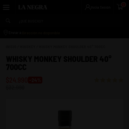
0
Inicia Sesión
Dirección no disponible
Enviar a:
INICIO
/
WHISKEY
/
WHISKY MONKEY SHOULDER 40° 700CC
WHISKY MONKEY SHOULDER 40°
700CC
$
24.990
-
24
%
$
32.990