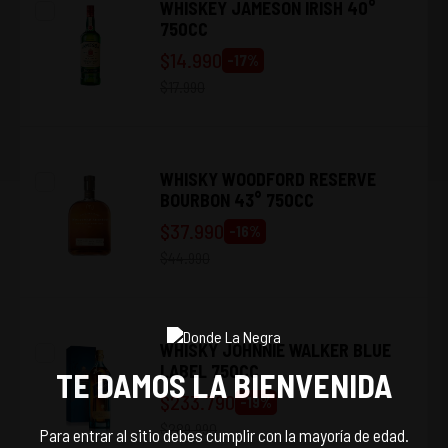
WHISKEY JAMESON IRISH 40°
750CC
$
14.990
-
17
%
$
17.990
WHISKY WOODFORD RESERVE
BOURBON 43° 750CC
$
37.990
-
16
%
$
44.990
WHISKY JOHNNIE WALKER BLUE
LABEL 750CC
TE DAMOS LA BIENVENIDA
$
233.790
-
19
%
$
289.990
Para entrar al sitio debes cumplir con la mayoría de edad.