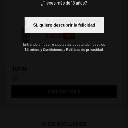
¿Tienes más de 18 años?
TX BOURBON WHISKEY 40°
Sí, quiero descubrir la felicidad
700CC
$
21.990
-
19
%
$
26.990
Entrando a nuestro sitio estás aceptando nuestros
Términos y Condiciones
y
Políticas de privacidad.
TOTAL
$
0
AGREGAR LOS
0
LO QUE DICE LA GENTE