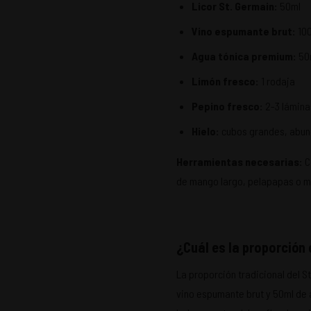
Licor St. Germain:
50ml
Vino espumante brut:
100
Agua tónica premium:
50m
Limón fresco:
1 rodaja
Pepino fresco:
2-3 lámina
Hielo:
cubos grandes, abun
Herramientas necesarias:
C
de mango largo, pelapapas o ma
¿Cuál es la proporción 
La proporción tradicional del St
vino espumante brut y 50ml de a