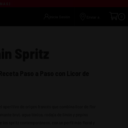
UNAS
)
Inicia Sesión
0
Enviar a:
in Spritz
 Receta Paso a Paso con Licor de
el aperitivo de origen francés que combina licor de flor
umante brut, agua tónica, rodaja de limón y pepino
e los spritz contemporáneos, con un perfil más floral y