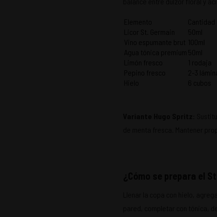
balance entre dulzor floral y ac
Elemento
Cantidad
Licor St. Germain
50ml
Vino espumante brut
100ml
Agua tónica premium
50ml
Limón fresco
1 rodaja
Pepino fresco
2-3 lámin
Hielo
6 cubos
Variante Hugo Spritz:
Sustitu
de menta fresca. Mantener prop
¿Cómo se prepara el St
Llenar la copa con hielo, agrega
pared, completar con tónica, de