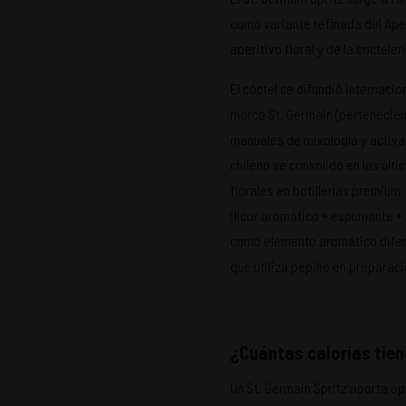
como variante refinada del Aper
aperitivo floral y de la coctele
El cóctel se difundió internaci
marca St. Germain (pertenecien
manuales de mixología y activ
chileno se consolidó en los últ
florales en botillerías premium.
(licor aromático + espumante + 
como elemento aromático difere
que utiliza pepino en preparaci
¿Cuántas calorías tien
Un St. Germain Spritz aporta a