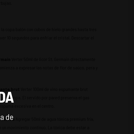
rbujas.
 la copa balón con cubos de hielo grandes hasta tres
r 10 segundos para enfriar el cristal. Descartar el
ermain
Verter 50ml de licor St. Germain directamente
 comienza a expresar las notas de flor de saúco, pera y
mante brut
Verter 100ml de vino espumante brut
DA
 de la copa. El servido por pared preserva el gas
 espuma excesiva en el centro.
ía de
 tónica
Agregar 50ml de agua tónica premium fría,
n un movimiento continuo. La tónica debe estar a