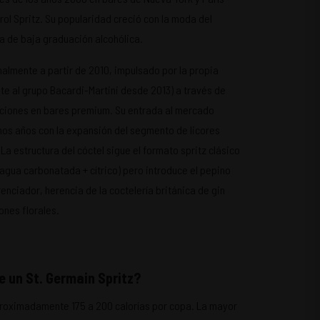
ol Spritz. Su popularidad creció con la moda del
ría de baja graduación alcohólica.
onalmente a partir de 2010, impulsado por la propia
te al grupo Bacardi-Martini desde 2013) a través de
aciones en bares premium. Su entrada al mercado
imos años con la expansión del segmento de licores
 La estructura del cóctel sigue el formato spritz clásico
agua carbonatada + cítrico) pero introduce el pepino
nciador, herencia de la coctelería británica de gin
ones florales.
e un St. Germain Spritz?
proximadamente 175 a 200 calorías por copa. La mayor