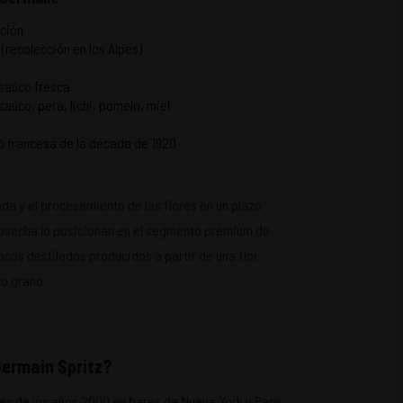
ción
 (recolección en los Alpes)
 saúco fresca
 saúco, pera, lichi, pomelo, miel
ó francesa de la década de 1920
ada y el procesamiento de las flores en un plazo
osecha lo posicionan en el segmento premium de
pocos destilados producidos a partir de una flor
 o grano.
Germain Spritz?
ines de los años 2000 en bares de Nueva York y París