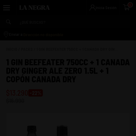
0
Inicia Sesión
Dirección no disponible
Enviar a:
INICIO
/
PACKS
/
1 GIN BEEFEATER 750CC + 1 CANADA DRY GIN...
1 GIN BEEFEATER 750CC + 1 CANADA
DRY GINGER ALE ZERO 1.5L + 1
COPÓN CANADA DRY
$
13.290
-
22
%
$
16.990