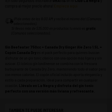
¡En solo segundos inscríbete
GRATIS
en el
Club La Negra
y
compra al mejor precio ahora!
Empieza aquí
¡Pide antes de las 8:00 AM y recibe el mismo día! (Comunas
seleccionadas).
Si llevas más de $35.000 en productos tu envío es
gratis
(Comunas seleccionadas).
Gin Beefeater 750cc + Canada Dry Ginger Ale Zero 1.5L +
Copón Canada Dry
es el pack perfecto para quienes buscan
disfrutar de un gin tonic clásico con una opción más ligera y sin
azúcar. El icónico gin londinense se combina con la frescura
burbujeante de Canada Dry Zero, manteniendo todo el sabor pero
con menos calorías. El copón oficial incluido aporta elegancia y
estilo a cada preparación, ideal para compartir en cualquier
ocasión.
Llévalo en La Negra y disfruta del gin tonic
perfecto con una versión más liviana y refrescante.
TAMBIEN TE PUEDE INTERESAR