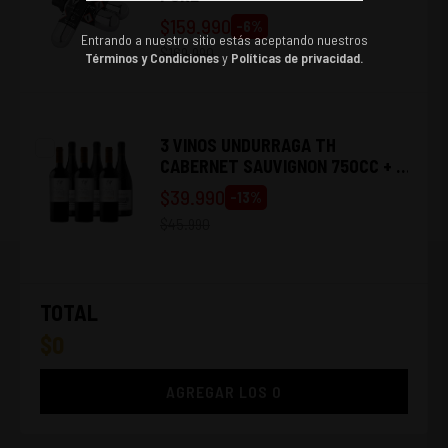
$
159.990
-
6
%
Entrando a nuestro sitio estás aceptando nuestros
$
169.990
Términos y Condiciones
y
Políticas de privacidad.
3 VINOS UNDURRAGA TH
CABERNET SAUVIGNON 750CC + 3
VINOS TARAPACÁ GRAN RESERVA
$
39.990
-
13
%
CABERNET SAUVIGNON 750C
$
45.990
TOTAL
$
0
AGREGAR LOS
0