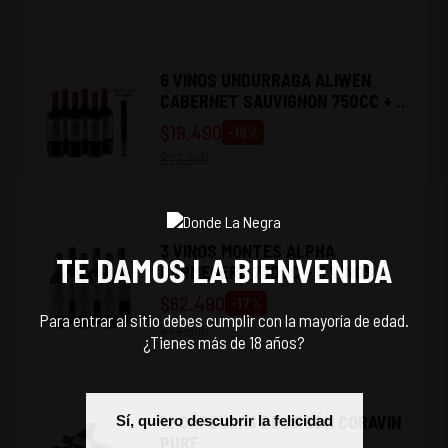
6 VINOS UNDURRAGA ALIWEN
CABERNET SAUVIGNON 750CC + 1
DESCORCHADOR UNDURRAGA
$
19.490
-
19
%
$
23.990
3 VINOS MONTES ALPHA
TE DAMOS LA BIENVENIDA
CARMENERE 750CC + 3 VINOS
MARQUES DE CASA CONCHA
$
62.490
-
17
%
CARMENERE 750CC
Para entrar al sitio debes cumplir con la mayoría de edad.
$
74.990
¿Tienes más de 18 años?
12 CÁPSULAS DE ARGÓN CORAVIN
Sí, quiero descubrir la felicidad
PURE