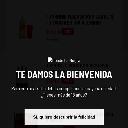
1 JOHNNIE WALKER RED LABEL 1L
+ 1 VASO RED JW ALUMINIO
$
13.190
-
18
%
$
15.990
3 VINOS J. BOUCHON RESERVA
CARMENERE 750CC + 1 COPA
TE DAMOS LA BIENVENIDA
UNDURRAGA
$
11.490
-
18
%
$
13.990
Para entrar al sitio debes cumplir con la mayoría de edad.
¿Tienes más de 18 años?
RON BARCELÓ IMPERIAL 700CC +
Sí, quiero descubrir la felicidad
2 VASOS