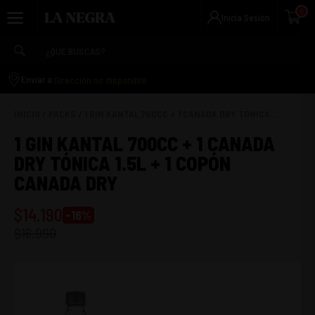
0
Inicia Sesión
Dirección no disponible
Enviar a:
INICIO
/
PACKS
/
1 GIN KANTAL 700CC + 1 CANADA DRY TÓNICA...
1 GIN KANTAL 700CC + 1 CANADA
DRY TÓNICA 1.5L + 1 COPÓN
CANADA DRY
$
14.190
-
16
%
$
16.990