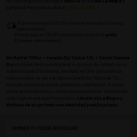
¡En solo segundos inscríbete
GRATIS
en el
Club La Negra
y
compra al mejor precio ahora!
Empieza aquí
¡Pide antes de las 8:00 AM y recibe el mismo día! (Comunas
seleccionadas).
Si llevas más de $35.000 en productos tu envío es
gratis
(Comunas seleccionadas).
Gin Kantal 700cc + Canada Dry Tónica 1.5L + Copón Canada
Dry
es el pack ideal para preparar un gin tonic de calidad con un
toque nacional. El Gin Kantal, destilado en Chile con botánicos
seleccionados, se une a la clásica Canada Dry Tónica de 1.5L,
logrando una mezcla fresca, aromática y equilibrada. El copón
oficial aporta elegancia y realza cada preparación, convirtiendo
cada trago en una experiencia única.
Llévalo en La Negra y
disfruta de un gin tonic con identidad y estilo propio.
TAMBIEN TE PUEDE INTERESAR