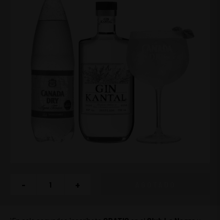
-
+
AGOTADO