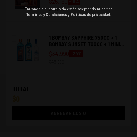
$
25.190
-
16
%
Entrando a nuestro sitio estás aceptando nuestros
$
29.990
Términos y Condiciones
y
Políticas de privacidad.
1 BOMBAY SAPPHIRE 750CC + 1
BOMBAY SUNSET 700CC + 1 MINI
GREY GOOSE 375CC
$
34.990
-
24
%
$
45.990
TOTAL
$
0
AGREGAR LOS
0