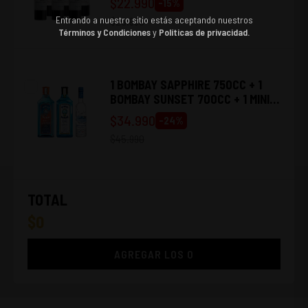
$
22.990
-
15
%
RESERVA CABERNET SAUVIGNON
Entrando a nuestro sitio estás aceptando nuestros
$
26.990
750CC
Términos y Condiciones
y
Políticas de privacidad.
1 BOMBAY SAPPHIRE 750CC + 1
BOMBAY SUNSET 700CC + 1 MINI
GREY GOOSE 375CC
$
34.990
-
24
%
$
45.990
TOTAL
$
0
AGREGAR LOS
0