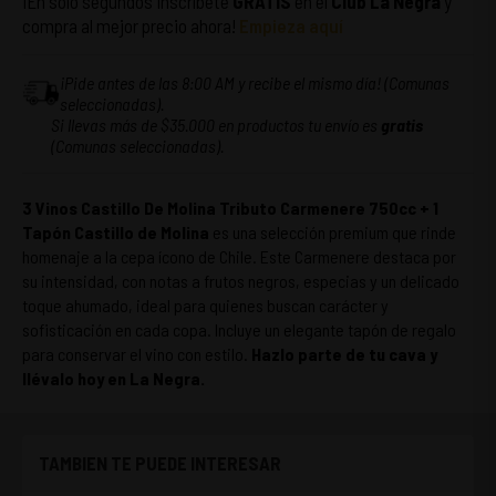
¡En solo segundos inscríbete
GRATIS
en el
Club La Negra
y
compra al mejor precio ahora!
Empieza aquí
¡Pide antes de las 8:00 AM y recibe el mismo día! (Comunas
seleccionadas).
Si llevas más de $35.000 en productos tu envío es
gratis
(Comunas seleccionadas).
3 Vinos Castillo De Molina Tributo Carmenere 750cc + 1
Tapón Castillo de Molina
es una selección premium que rinde
homenaje a la cepa ícono de Chile. Este Carmenere destaca por
su intensidad, con notas a frutos negros, especias y un delicado
toque ahumado, ideal para quienes buscan carácter y
sofisticación en cada copa. Incluye un elegante tapón de regalo
para conservar el vino con estilo.
Hazlo parte de tu cava y
llévalo hoy en La Negra.
TAMBIEN TE PUEDE INTERESAR