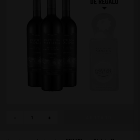
-
+
AGOTADO