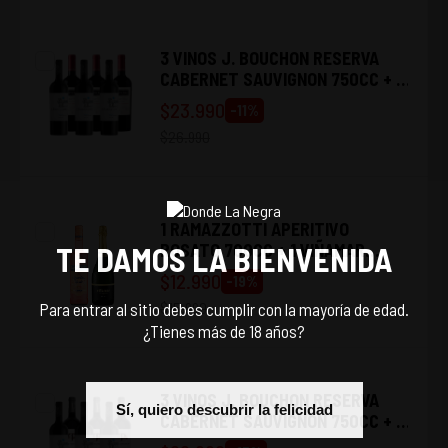
3 VINOS J. BOUCHON RESERVA
CABERNET SAUVIGNON 750CC + 3
VINOS SANTA EMA SELECT
$
23.990
-
11
%
TERROIR CABERNET SAUVIGNON
$
26.990
750CC
1 RAMAZZOTTI APERITIVO
ROSATO 700CC + 1 VIÑAMAR
TE DAMOS LA BIENVENIDA
BRUT 750CC
$
12.990
-
19
%
$
15.990
Para entrar al sitio debes cumplir con la mayoría de edad.
¿Tienes más de 18 años?
3 VINOS J. BOUCHON RESERVA
Sí, quiero descubrir la felicidad
CABERNET SAUVIGNON 750CC + 3
VINOS CASAS PATRONALES