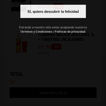
DESCORCHADOR UNDURRAGA + 1
$
43.990
-
10
%
COPA UNDURRAGA
Sí, quiero descubrir la felicidad
$
48.980
Entrando a nuestro sitio estás aceptando nuestros
Términos y Condiciones
y
Políticas de privacidad.
1 JOHNNIE WALKER RED LABEL 1L
+ 1 VASO RED JW ALUMINIO
$
13.190
-
18
%
$
15.990
TOTAL
$
0
AGREGAR LOS
0