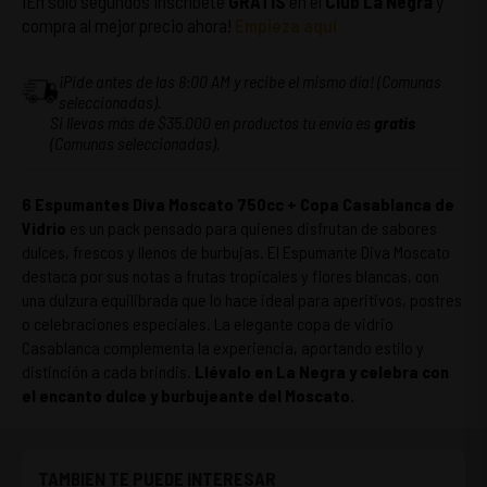
¡En solo segundos inscríbete
GRATIS
en el
Club La Negra
y
compra al mejor precio ahora!
Empieza aquí
¡Pide antes de las 8:00 AM y recibe el mismo día! (Comunas
seleccionadas).
Si llevas más de $35.000 en productos tu envío es
gratis
(Comunas seleccionadas).
6 Espumantes Diva Moscato 750cc + Copa Casablanca de
Vidrio
es un pack pensado para quienes disfrutan de sabores
dulces, frescos y llenos de burbujas. El Espumante Diva Moscato
destaca por sus notas a frutas tropicales y flores blancas, con
una dulzura equilibrada que lo hace ideal para aperitivos, postres
o celebraciones especiales. La elegante copa de vidrio
Casablanca complementa la experiencia, aportando estilo y
distinción a cada brindis.
Llévalo en La Negra y celebra con
el encanto dulce y burbujeante del Moscato.
TAMBIEN TE PUEDE INTERESAR