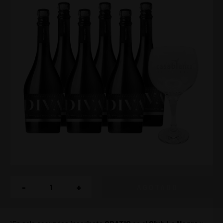
-
+
AGOTADO