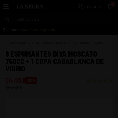
0
Inicia Sesión
Dirección no disponible
Enviar a:
INICIO
/
PACKS
/
6 ESPUMANTES DIVA MOSCATO 750CC + 1 COPA...
6 ESPUMANTES DIVA MOSCATO
750CC + 1 COPA CASABLANCA DE
VIDRIO
$
14.990
-
38
%
$
23.990