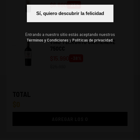
$
6.890
-
23
%
$
8.990
Sí, quiero descubrir la felicidad
Entrando a nuestro sitio estás aceptando nuestros
Términos y Condiciones
y
Políticas de privacidad.
VINO TERRUNYO CARMENERE
750CC
$
15.990
-
38
%
$
25.990
TOTAL
$
0
AGREGAR LOS
0