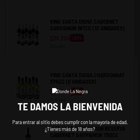
VINO SANTA DIGNA CABERNET
SAUVIGNON 187CC (12 UNIDADES)
$
26.280
-
27
%
$
35.880
VINO SANTA DIGNA CHARDONNAY
375CC (6 UNIDADES)
$
23.940
-
17
%
$
28.740
TE DAMOS LA BIENVENIDA
Para entrar al sitio debes cumplir con la mayoría de edad.
VINO VIU MANENT GRAN RESERVA
¿Tienes más de 18 años?
CABERNET SAUVIGNON 750CC